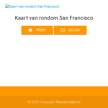
Kaart van rondom San Francisco
print
system_update_alt
PRINT
AFLAAI
© 2026 Copyright:
Newebcreations