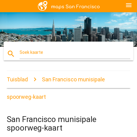
menu
search
Soek kaarte
Tuisblad
San Francisco munisipale
spoorweg-kaart
San Francisco munisipale
spoorweg-kaart