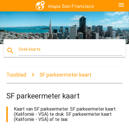
menu
search
Soek kaarte
Tuisblad
SF parkeermeter kaart
SF parkeermeter kaart
Kaart van SF parkeermeter. SF parkeermeter kaart
(Kalifornië - VSA) te druk. SF parkeermeter kaart
(Kalifornië - VSA) af te laai.