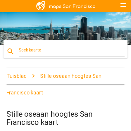
menu
search
Soek kaarte
Tuisblad
Stille oseaan hoogtes San
Francisco kaart
Stille oseaan hoogtes San
Francisco kaart